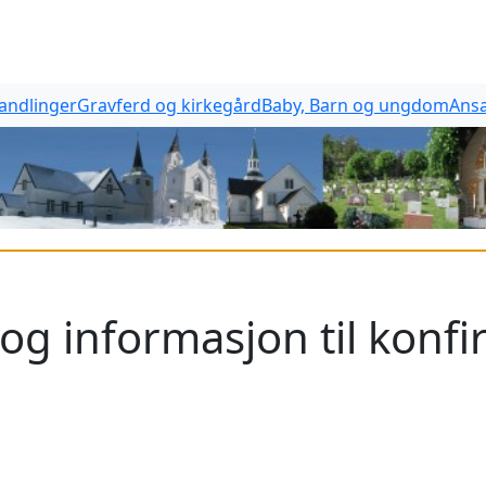
handlinger
Gravferd og kirkegård
Baby, Barn og ungdom
Ansa
og informasjon til konf