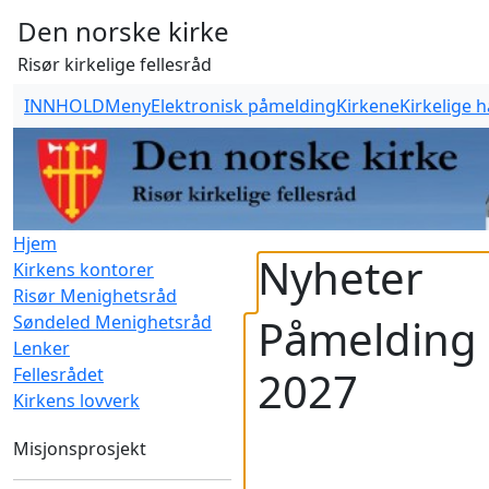
Den norske kirke
Risør kirkelige fellesråd
INNHOLD
Meny
Elektronisk påmelding
Kirkene
Kirkelige 
Hjem
Nyheter
Kirkens kontorer
Risør Menighetsråd
Påmelding 
Søndeled Menighetsråd
Lenker
2027
Fellesrådet
Kirkens lovverk
Misjonsprosjekt