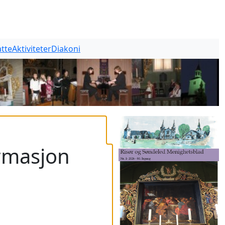
tte
Aktiviteter
Diakoni
irmasjon