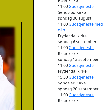
Risør kirke
11:00
Gudstjeneste
Søndeled Kirke
søndag
30 august
11:00
Gudstjeneste med
dåp
Frydendal kirke
søndag
6 september
11:00
Gudstjeneste
Risør kirke
søndag
13 september
11:00
Gudstjeneste
Frydendal kirke
15:30
Gudstjeneste
Søndeled Kirke
søndag
20 september
11:00
Gudstjeneste
Risør kirke