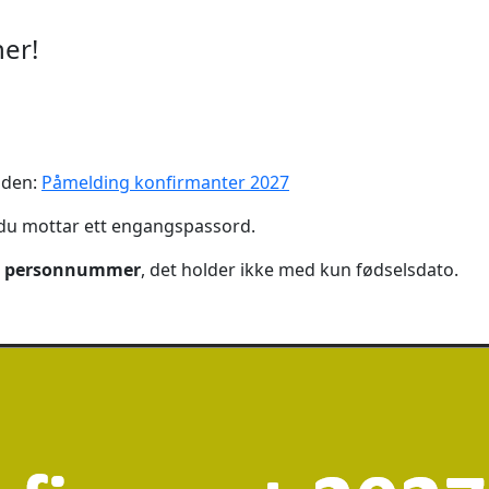
her!
iden:
Påmelding konfirmanter 2027
 du mottar ett engangspassord.
t personnummer
, det holder ikke med kun fødselsdato.