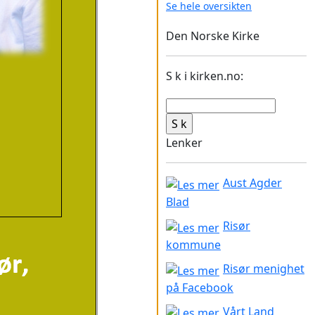
Se hele oversikten
Den Norske Kirke
S k i kirken.no:
Lenker
Aust Agder
Blad
Risør
kommune
Risør menighet
på Facebook
Vårt Land