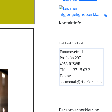
Tilgjengelighetserklæring
Kontaktinfo
Risør kirkelige fellesråd
Furumoveien 1
Postboks 297
4953 RISØR
Tlf.:
37 15 03 21
E-post:
postmottak@risor.kirken.no
Personvernerklæring