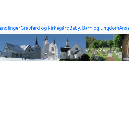
handlinger
Gravferd og kirkegård
Baby, Barn og ungdom
Ansa