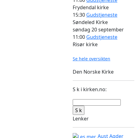
Frydendal kirke
15:30
Gudstjeneste
Søndeled Kirke
søndag
20 september
11:00
Gudstjeneste
Risør kirke
Se hele oversikten
Den Norske Kirke
S k i kirken.no:
Lenker
Aust Agder