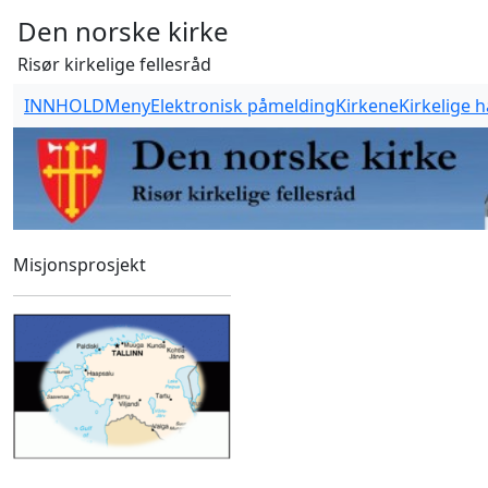
Den norske kirke
Risør kirkelige fellesråd
INNHOLD
Meny
Elektronisk påmelding
Kirkene
Kirkelige 
Misjonsprosjekt