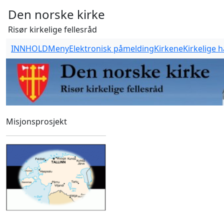
Den norske kirke
Risør kirkelige fellesråd
INNHOLD
Meny
Elektronisk påmelding
Kirkene
Kirkelige 
Misjonsprosjekt