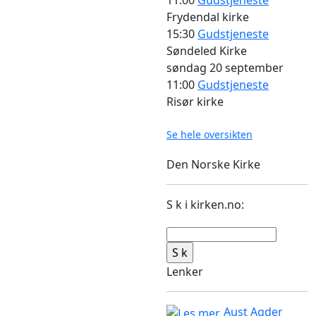
Frydendal kirke
15:30
Gudstjeneste
Søndeled Kirke
søndag
20 september
11:00
Gudstjeneste
Risør kirke
Se hele oversikten
Den Norske Kirke
S k i kirken.no:
Lenker
Aust Agder