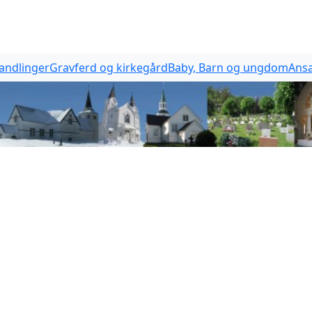
handlinger
Gravferd og kirkegård
Baby, Barn og ungdom
Ansa